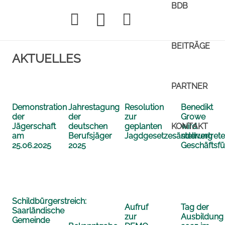
BDB
BEITRÄGE
AKTUELLES
PARTNER
Demonstration
Jahrestagung
Benedikt
Resolution
der
der
Growe
zur
KONTAKT
Jägerschaft
deutschen
wird
geplanten
am
Berufsjäger
stellvertret
Jagdgesetzesänderung
25.06.2025
2025
Geschäftsfü
Schildbürgerstreich:
Aufruf
Tag der
Saarländische
zur
Ausbildung
Gemeinde