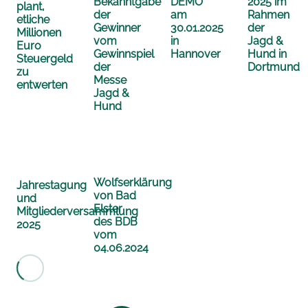
Bekanntgabe
DEMO
2025 im
plant,
der
am
Rahmen
etliche
Gewinner
30.01.2025
der
Millionen
vom
in
Jagd &
Euro
Gewinnspiel
Hannover
Hund in
Steuergeld
der
Dortmund
zu
Messe
entwerten
Jagd &
Hund
Wolfserklärung
Jahrestagung
von Bad
und
Elster
Mitgliederversammlung
des BDB
2025
vom
04.06.2024