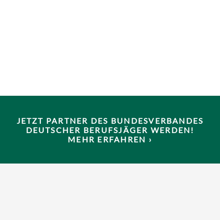
JETZT PARTNER DES BUNDESVERBANDES
DEUTSCHER BERUFSJÄGER WERDEN!
MEHR ERFAHREN ›
Copyrights © 2022
All Rights Reserved by Bundesverband Deutscher
Berufsjäger e.V. (BDB)